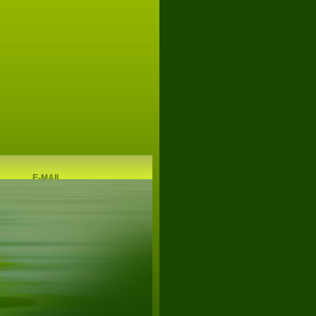
í nad
E-MAIL
rlicí
ělských komodit