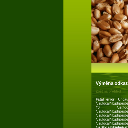
Výměna odkazů 
Zpět na přehled
Fatal error
: Uncau
/usr/local/lib/php/
#0 /usr/local
/usr/local/lib
/usr/local/l
/usr/local/lib/ph
/usr/local/lib/php
/usr/local/lib/php