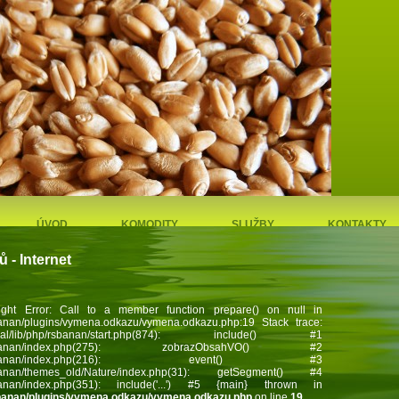
Agra Úst
ÚVOD
KOMODITY
SLUŽBY
KONTAKTY
O
- Internet
Nákup a prodej zeměd
ght Error: Call to a member function prepare() on null in
rsbanan/plugins/vymena.odkazu/vymena.odkazu.php:19 Stack trace:
/lib/php/rsbanan/start.php(874): include() #1
/php/rsbanan/index.php(275): zobrazObsahVO() #2
ib/php/rsbanan/index.php(216): event() #3
p/rsbanan/themes_old/Nature/index.php(31): getSegment() #4
/rsbanan/index.php(351): include('...') #5 {main} thrown in
/rsbanan/plugins/vymena.odkazu/vymena.odkazu.php
on line
19